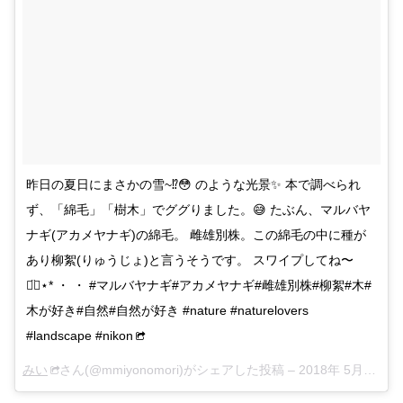
昨日の夏日にまさかの雪~⁉️😳 のような光景✨ 本で調べられ
ず、「綿毛」「樹木」でググりました。😅 たぶん、マルバヤ
ナギ(アカメヤナギ)の綿毛。 雌雄別株。この綿毛の中に種が
あり柳絮(りゅうじょ)と言うそうです。 スワイプしてね〜
◡̈⃝︎⋆︎* ・ ・ #マルバヤナギ#アカメヤナギ#雌雄別株#柳絮#木#
木が好き#自然#自然が好き #nature #naturelovers
#landscape #nikon
みい
さん(@mmiyonomori)がシェアした投稿 –
2018年 5月月18日午前6時34分PDT