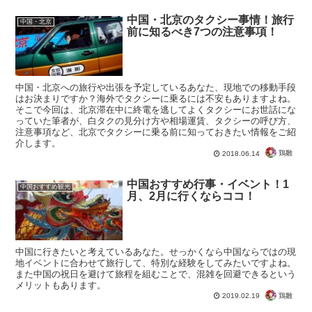
中国・北京のタクシー事情！旅行
中国・北京
前に知るべき7つの注意事項！
中国・北京への旅行や出張を予定しているあなた、現地での移動手段
はお決まりですか？海外でタクシーに乗るには不安もありますよね。
そこで今回は、北京滞在中に終電を逃してよくタクシーにお世話にな
っていた筆者が、白タクの見分け方や相場運賃、タクシーの呼び方、
注意事項など、北京でタクシーに乗る前に知っておきたい情報をご紹
介します。
鶏雛
2018.06.14
中国おすすめ行事・イベント！1
中国おすすめ観光
月、2月に行くならココ！
中国に行きたいと考えているあなた。せっかくなら中国ならではの現
地イベントに合わせて旅行して、特別な経験をしてみたいですよね。
また中国の祝日を避けて旅程を組むことで、混雑を回避できるという
メリットもあります。
鶏雛
2019.02.19