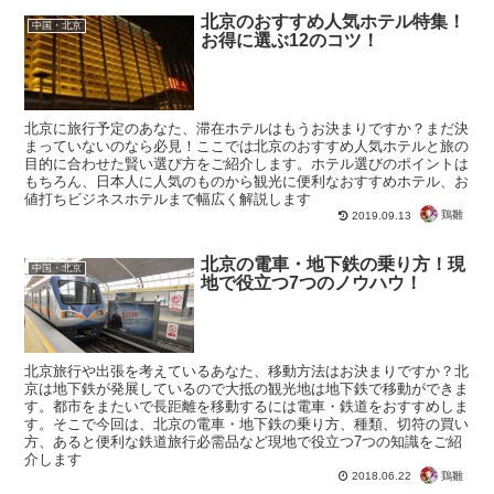
北京のおすすめ人気ホテル特集！
中国・北京
お得に選ぶ12のコツ！
北京に旅行予定のあなた、滞在ホテルはもうお決まりですか？まだ決
まっていないのなら必見！ここでは北京のおすすめ人気ホテルと旅の
目的に合わせた賢い選び方をご紹介します。ホテル選びのポイントは
もちろん、日本人に人気のものから観光に便利なおすすめホテル、お
値打ちビジネスホテルまで幅広く解説します
鶏雛
2019.09.13
北京の電車・地下鉄の乗り方！現
中国・北京
地で役立つ7つのノウハウ！
北京旅行や出張を考えているあなた、移動方法はお決まりですか？北
京は地下鉄が発展しているので大抵の観光地は地下鉄で移動ができま
す。都市をまたいで長距離を移動するには電車・鉄道をおすすめしま
す。そこで今回は、北京の電車・地下鉄の乗り方、種類、切符の買い
方、あると便利な鉄道旅行必需品など現地で役立つ7つの知識をご紹
介します
鶏雛
2018.06.22