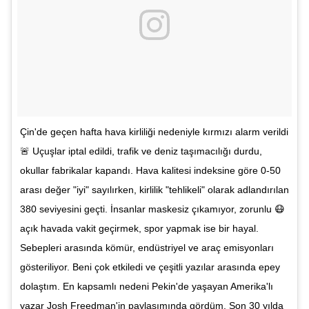
Çin'de geçen hafta hava kirliliği nedeniyle kırmızı alarm verildi
🚨 Uçuşlar iptal edildi, trafik ve deniz taşımacılığı durdu,
okullar fabrikalar kapandı. Hava kalitesi indeksine göre 0-50
arası değer "iyi" sayılırken, kirlilik "tehlikeli" olarak adlandırılan
380 seviyesini geçti. İnsanlar maskesiz çıkamıyor, zorunlu 😷
açık havada vakit geçirmek, spor yapmak ise bir hayal.
Sebepleri arasında kömür, endüstriyel ve araç emisyonları
gösteriliyor. Beni çok etkiledi ve çeşitli yazılar arasında epey
dolaştım. En kapsamlı nedeni Pekin'de yaşayan Amerika'lı
yazar Josh Freedman'in paylaşımında gördüm. Son 30 yılda