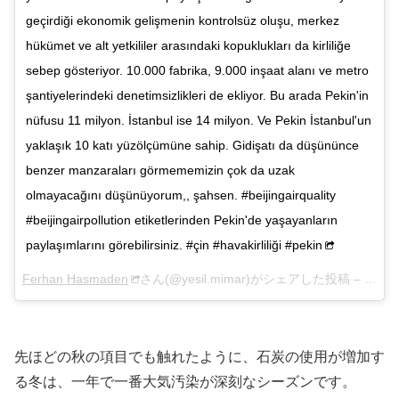
geçirdiği ekonomik gelişmenin kontrolsüz oluşu, merkez
hükümet ve alt yetkililer arasındaki kopuklukları da kirliliğe
sebep gösteriyor. 10.000 fabrika, 9.000 inşaat alanı ve metro
şantiyelerindeki denetimsizlikleri de ekliyor. Bu arada Pekin'in
nüfusu 11 milyon. İstanbul ise 14 milyon. Ve Pekin İstanbul'un
yaklaşık 10 katı yüzölçümüne sahip. Gidişatı da düşününce
benzer manzaraları görmememizin çok da uzak
olmayacağını düşünüyorum,, şahsen. #beijingairquality
#beijingairpollution etiketlerinden Pekin'de yaşayanların
paylaşımlarını görebilirsiniz. #çin #havakirliliği #pekin
Ferhan Hasmaden
さん(@yesil.mimar)がシェアした投稿 –
201
先ほどの秋の項目でも触れたように、石炭の使用が増加す
る冬は、一年で一番大気汚染が深刻なシーズンです。