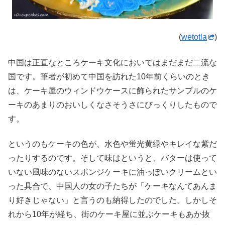
(
wetotla
)
中国は正直なところケーキ文化においてはまだまだ二流な
国です。筆者が初めて中国を訪れた10年前くらいのとき
は、ケーキ屋のウィンドウケースに飾られたサンプルのケ
ーキのあまりのおいしくなさそうさにびっくりしたもので
す。
というのもケーキの色が、水色や蛍光黄緑やキレイな紫だ
ったりするのです。そして味はというと、バターは使って
いない風味のないスポンジケーキに油っぽいクリームとい
った具合で、中国人の女の子たちが「ケーキなんてあんま
り好きじゃない」と言うのも納得したのでした。しかしそ
れから10年が経ち、街のケーキ屋に並ぶケーキもあか抜