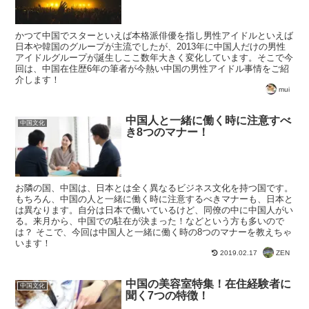
かつて中国でスターといえば本格派俳優を指し男性アイドルといえば
日本や韓国のグループが主流でしたが、2013年に中国人だけの男性
アイドルグループが誕生しここ数年大きく変化しています。そこで今
回は、中国在住歴6年の筆者が今熱い中国の男性アイドル事情をご紹
介します！
mui
中国人と一緒に働く時に注意すべ
中国文化
き8つのマナー！
お隣の国、中国は、日本とは全く異なるビジネス文化を持つ国です。
もちろん、中国の人と一緒に働く時に注意するべきマナーも、日本と
は異なります。自分は日本で働いているけど、同僚の中に中国人がい
る。来月から、中国での駐在が決まった！などという方も多いので
は？ そこで、今回は中国人と一緒に働く時の8つのマナーを教えちゃ
います！
ZEN
2019.02.17
中国の美容室特集！在住経験者に
中国文化
聞く7つの特徴！