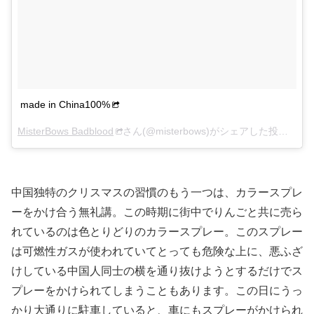
made in China100%
MisterBows Badblood
さん(@misterbows)がシェアした投稿 –
20
中国独特のクリスマスの習慣のもう一つは、カラースプレ
ーをかけ合う無礼講。この時期に街中でりんごと共に売ら
れているのは色とりどりのカラースプレー。このスプレー
は可燃性ガスが使われていてとっても危険な上に、悪ふざ
けしている中国人同士の横を通り抜けようとするだけでス
プレーをかけられてしまうこともあります。この日にうっ
かり大通りに駐車していると、車にもスプレーがかけられ