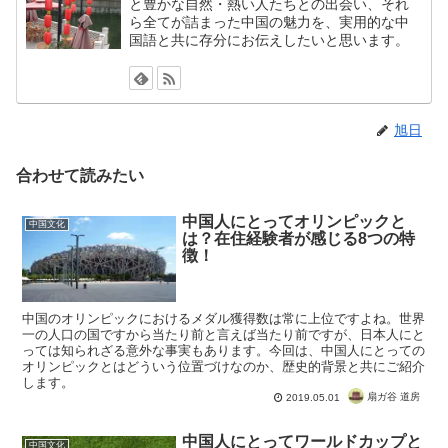
と豊かな自然・熱い人たちとの出会い、それ
ら全てが詰まった中国の魅力を、実用的な中
国語と共に存分にお伝えしたいと思います。
旭日
合わせて読みたい
中国人にとってオリンピックと
中国文化
は？在住経験者が感じる8つの特
徴！
中国のオリンピックにおけるメダル獲得数は常に上位ですよね。世界
一の人口の国ですから当たり前と言えば当たり前ですが、日本人にと
っては知られざる意外な事実もあります。今回は、中国人にとっての
オリンピックとはどういう位置づけなのか、歴史的背景と共にご紹介
します。
扇ガ谷 道房
2019.05.01
中国人にとってワールドカップと
中国文化