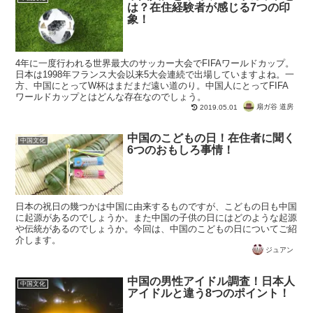
は？在住経験者が感じる7つの印
象！
4年に一度行われる世界最大のサッカー大会でFIFAワールドカップ。
日本は1998年フランス大会以来5大会連続で出場していますよね。一
方、中国にとってW杯はまだまだ遠い道のり。中国人にとってFIFA
ワールドカップとはどんな存在なのでしょう。
扇ガ谷 道房
2019.05.01
中国のこどもの日！在住者に聞く
中国文化
6つのおもしろ事情！
日本の祝日の幾つかは中国に由来するものですが、こどもの日も中国
に起源があるのでしょうか。また中国の子供の日にはどのような起源
や伝統があるのでしょうか。今回は、中国のこどもの日についてご紹
介します。
ジュアン
中国の男性アイドル調査！日本人
中国文化
アイドルと違う8つのポイント！