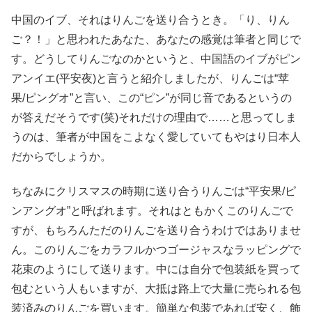
中国のイブ、それはりんごを送り合うとき。「り、りん
ご？！」と思われたあなた、あなたの感覚は筆者と同じで
す。どうしてりんごなのかというと、中国語のイブがピン
アンイエ(平安夜)と言うと紹介しましたが、りんごは“苹
果/ピングオ”と言い、この“ピン”が同じ音であるというの
が答えだそうです(笑)それだけの理由で……と思ってしま
うのは、筆者が中国をこよなく愛していてもやはり日本人
だからでしょうか。
ちなみにクリスマスの時期に送り合うりんごは“平安果/ピ
ンアングオ”と呼ばれます。それはともかくこのりんごで
すが、もちろんただのりんごを送り合うわけではありませ
ん。このりんごをカラフルかつゴージャスなラッピングで
花束のようにして送ります。中には自分で包装紙を買って
包むという人もいますが、大抵は路上で大量に売られる包
装済みのりんごを買います。簡単な包装であれば安く、飾