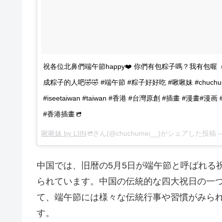
祝各位北鼻們端午節happy❤️ 你們有包粽子嗎？我有包喔
成粽子的人吧🤣🤣 #端午節 #粽子好好吃 #啾啾妹 #chuchume
#iseetaiwan #taiwan #香港 #台灣原創 #插畫 #漫畫#漫画 #
#香港插畫
啾啾妹 by LIIN
さん(@chuchumei__)がシェアした投稿 
中国では、旧暦の5月5日が端午節と呼ばれる
られています。中国の伝統的な四大祝日の一
て、端午節には様々な伝統行事や習慣がみら
す。