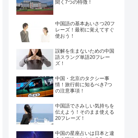
聞く7つの特徴！
中国語の基本あいさつ20フ
レーズ！最初に覚えてすぐ
使おう！
誤解を生まないための中国
語スラング単語20フレー
ズ！
中国・北京のタクシー事
情！旅行前に知るべき7つ
の注意事項！
中国語でさみしい気持ちを
伝えよう！そのまま使える
20フレーズ！
中国の星座占いは日本と違