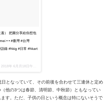
（羞） 把圖分享給你想包
i • • #臺灣 #台灣
語錄 #hkig #日常 #hkart
–
2018年 6月月18日午前1時26分PDT
祝日となっていて、その前後を合わせて三連休と定め
つ（他の3つは春節、清明節、中秋節）ともなってい
れます。ただ、子供の日という概念は特にないそうで