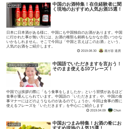
中国のお酒特集！在住経験者に聞
中国料理
く現地のおすすめ人気お酒15選！
日本に日本酒がある様に、中国にも中国独自のお酒があります。中国
に行かれた事が無い方には、お酒の種類も銘柄もなかなか思いつかな
いかもしれません。そこで今回は「中国と言えばこのお酒」という、
人気のお酒をご紹介します。
2019.08.30
扇ガ谷 道房
中国語でいただきますを言おう！
便利な中国語フレーズ
そのまま使える10フレーズ！
中国では挨拶の際に「もう食事をしましたか」という習慣があるほど
食事が重んじられています。中国語の「いただきます」や、中国の食
事マナーにはどのようなものがあるのでしょうか。今回は食事の際に
使えるフレーズを「いただきます」を中心にご紹介します
2019.04.09
Chun
中国おつまみ特集！お酒の肴にお
中国料理
すすめ現地の人気15選！