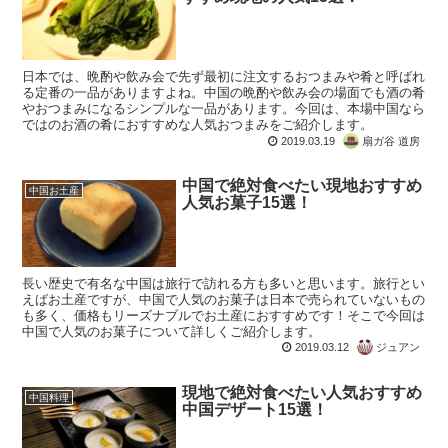
日本では、晩酌や飲み会で先ず最初に注文するおつまみや肴と呼ばれ
る定番の一品がありますよね。中国の晩酌や飲み会の場面でも酒の肴
やおつまみになるシンプルな一品があります。今回は、本場中国なら
ではのお酒の肴におすすめな人気おつまみをご紹介します。
2019.03.19
扇ガ谷 道房
中国で絶対食べたい現地おすすめ
中国お土産
人気お菓子15選！
長い歴史で有名な中国は旅行で訪れる方も多いと思います。旅行とい
えばお土産ですが、中国で人気のお菓子は日本で売られていないもの
も多く、価格もリーズナブルでお土産におすすめです！そこで今回は
中国で人気のお菓子について詳しくご紹介します。
2019.03.12
ジュアン
現地で絶対食べたい人気おすすめ
中国料理
中国デザート15選！