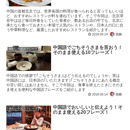
中国の首都北京では、世界各国の料理が食べられると言ってもいいほ
ど、おすすめレストランが軒を連ねています。そこで今回は、北京滞
在中はほど毎日外食をしていた筆者が、数あるお店の中でも、北京に
来たなら食べておきたい本場で人気のレストランや、日本人の口に合
う中華料理など、厳選したおすすめレストランを紹介します。
2018.09.14
鶏雛
中国語でごちそうさまを言おう！
便利な中国語フレーズ
そのまま使える10フレーズ！
中国語での挨拶で｢ごちそうさま｣はどう伝えるのでしょうか。実は
中国語には、日本語の｢いただきます｣｢ごちそうさま｣にあたる概念
や言い回しはありません。そこで今回は、食事を終えたときにそのま
ま使える便利な中国語フレーズをご紹介します
2018.09.14
鶏雛
中国語でおいしいと伝えよう！そ
便利な中国語フレーズ
のまま使える20フレーズ！