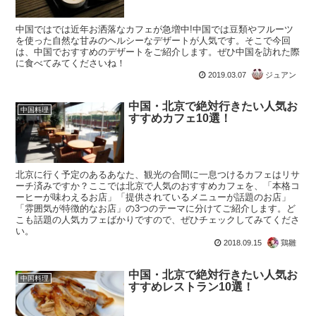
中国ではでは近年お洒落なカフェが急増中!中国では豆類やフルーツ
を使った自然な甘みのヘルシーなデザートが人気です。そこで今回
は、中国でおすすめのデザートをご紹介します。ぜひ中国を訪れた際
に食べてみてくださいね！
2019.03.07
ジュアン
中国・北京で絶対行きたい人気お
中国料理
すすめカフェ10選！
北京に行く予定のあるあなた、観光の合間に一息つけるカフェはリサ
ーチ済みですか？ここでは北京で人気のおすすめカフェを、「本格コ
ーヒーが味わえるお店」「提供されているメニューが話題のお店」
「雰囲気が特徴的なお店」の3つのテーマに分けてご紹介します。ど
こも話題の人気カフェばかりですので、ぜひチェックしてみてくださ
い。
2018.09.15
鶏雛
中国・北京で絶対行きたい人気お
中国料理
すすめレストラン10選！