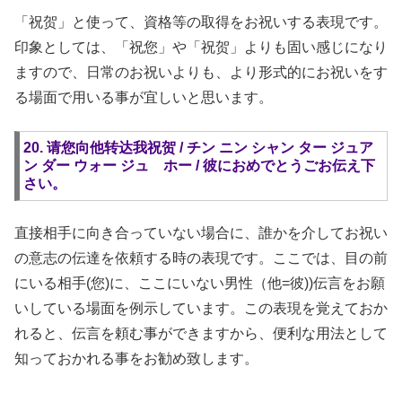
「祝贺」と使って、資格等の取得をお祝いする表現です。
印象としては、「祝您」や「祝贺」よりも固い感じになり
ますので、日常のお祝いよりも、より形式的にお祝いをす
る場面で用いる事が宜しいと思います。
20. 请您向他转达我祝贺 / チン ニン シャン ター ジュア
ン ダー ウォー ジュ ホー / 彼におめでとうごお伝え下
さい。
直接相手に向き合っていない場合に、誰かを介してお祝い
の意志の伝達を依頼する時の表現です。ここでは、目の前
にいる相手(您)に、ここにいない男性（他=彼))伝言をお願
いしている場面を例示しています。この表現を覚えておか
れると、伝言を頼む事ができますから、便利な用法として
知っておかれる事をお勧め致します。