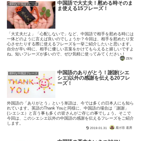
中国語で大丈夫！慰める時そのま
便利な中国語フレーズ
ま使える15フレーズ！
「大丈夫だよ」「心配しないで」など、中国語で相手を慰める時には
一体どのように言えば良いのでしょうか？今回は、相手を慰めたり安
心させたりする際に使えるフレーズを一挙ご紹介したいと思います。
自分が辛い時に、相手に優しい言葉をかけてもらえると嬉しいですよ
ね。短いフレーズが多いので、ぜひ気軽に使ってみてください！
ZEN
中国語のありがとう！謝謝(シエ
便利な中国語フレーズ
シエ)以外の感謝を伝える20フレ
ーズ！
外国語の「ありがとう」という単語は、今では多くの日本人にも知ら
れています。英語のThank Youと同様に、中国語の場合は「謝謝」
(シエシエ）と言う事も多くの皆さんがご存じの事でしょう。そこで
今回は、このシエシエ以外の中国語の感謝を伝えるフレーズをご紹介
します。
扇ガ谷 道房
2019.01.31