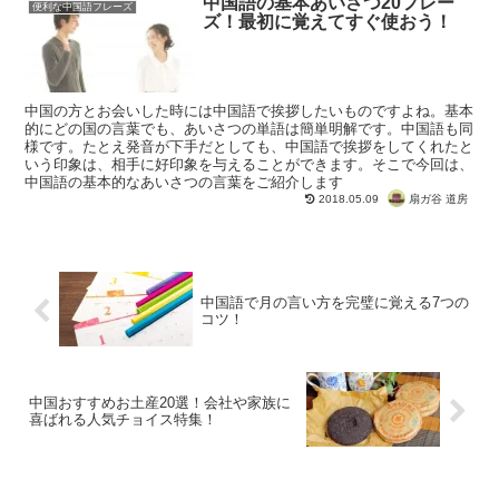
中国語の基本あいさつ20フレー
便利な中国語フレーズ
ズ！最初に覚えてすぐ使おう！
中国の方とお会いした時には中国語で挨拶したいものですよね。基本
的にどの国の言葉でも、あいさつの単語は簡単明解です。中国語も同
様です。たとえ発音が下手だとしても、中国語で挨拶をしてくれたと
いう印象は、相手に好印象を与えることができます。そこで今回は、
中国語の基本的なあいさつの言葉をご紹介します
扇ガ谷 道房
2018.05.09
中国語で月の言い方を完璧に覚える7つの
コツ！
中国おすすめお土産20選！会社や家族に
喜ばれる人気チョイス特集！