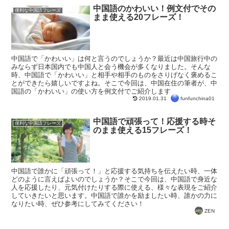
中国語のかわいい！例文付でその
便利な中国語フレーズ
まま使える20フレーズ！
中国語で「かわいい」は何と言うのでしょうか？最近は中国旅行中の
みならず日本国内でも中国人と会う機会が多くなりました。そんな
時、中国語で「かわいい」と相手や相手のものをさりげなく褒めるこ
とができたら嬉しいですよね。そこで今回は、中国在住の筆者が、中
国語の「かわいい」の使い方を例文付でご紹介します
funfunchina01
2019.01.31
中国語で頑張って！応援する時そ
便利な中国語フレーズ
のまま使える15フレーズ！
中国語で誰かに「頑張って！」と応援する気持ちを伝えたい時、一体
どのように言えばよいのでしょうか？そこで今回は、中国語で身近な
人を応援したり、元気付けたりする際に使える、様々な表現をご紹介
していきたいと思います。中国語で誰かを励ましたい時、誰かの力に
なりたい時、ぜひ参考にしてみてください！
ZEN