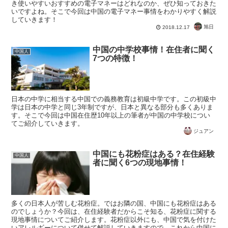
き使いやすいおすすめの電子マネーはどれなのか、ぜひ知っておきた
いですよね。そこで今回は中国の電子マネー事情をわかりやすく解説
していきます！
旭日
2018.12.17
中国の中学校事情！在住者に聞く
中国人
7つの特徴！
日本の中学に相当する中国での義務教育は初級中学です。この初級中
学は日本の中学と同じ3年制ですが、日本と異なる部分も多くありま
す。そこで今回は中国在住歴10年以上の筆者が中国の中学校につい
てご紹介していきます。
ジュアン
中国にも花粉症はある？在住経験
中国人
者に聞く6つの現地事情！
多くの日本人が苦しむ花粉症。ではお隣の国、中国にも花粉症はある
のでしょうか？今回は、在住経験者だからこそ知る、花粉症に関する
現地事情についてご紹介します。花粉症以外にも、中国で気を付けた
いアレルギーについて併せて解説していきますので、これから中国に