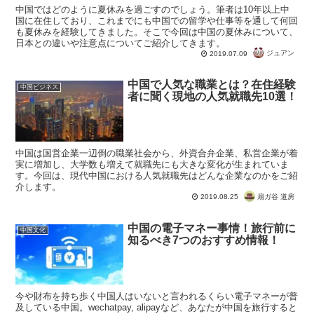
中国ではどのように夏休みを過ごすのでしょう。筆者は10年以上中
国に在住しており、これまでにも中国での留学や仕事等を通して何回
も夏休みを経験してきました。そこで今回は中国の夏休みについて、
日本との違いや注意点についてご紹介してきます。
ジュアン
2019.07.09
中国で人気な職業とは？在住経験
中国ビジネス
者に聞く現地の人気就職先10選！
中国は国営企業一辺倒の職業社会から、外資合弁企業、私営企業が着
実に増加し、大学数も増えて就職先にも大きな変化が生まれていま
す。今回は、現代中国における人気就職先はどんな企業なのかをご紹
介します。
扇ガ谷 道房
2019.08.25
中国の電子マネー事情！旅行前に
中国文化
知るべき7つのおすすめ情報！
今や財布を持ち歩く中国人はいないと言われるくらい電子マネーが普
及している中国。wechatpay, alipayなど、あなたが中国を旅行すると