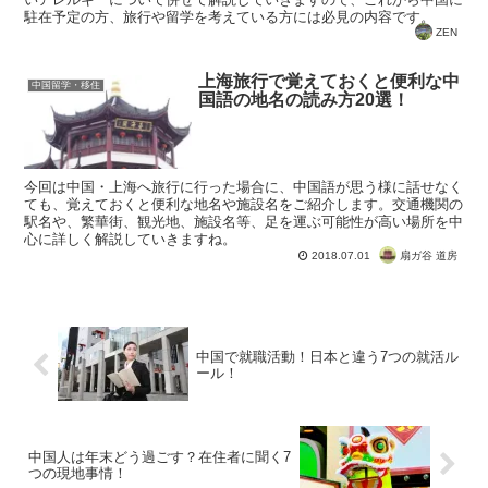
駐在予定の方、旅行や留学を考えている方には必見の内容です。
ZEN
上海旅行で覚えておくと便利な中
中国留学・移住
国語の地名の読み方20選！
今回は中国・上海へ旅行に行った場合に、中国語が思う様に話せなく
ても、覚えておくと便利な地名や施設名をご紹介します。交通機関の
駅名や、繁華街、観光地、施設名等、足を運ぶ可能性が高い場所を中
心に詳しく解説していきますね。
扇ガ谷 道房
2018.07.01
中国で就職活動！日本と違う7つの就活ル
ール！
中国人は年末どう過ごす？在住者に聞く7
つの現地事情！