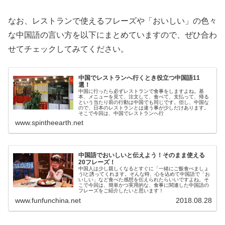
なお、レストランで使えるフレーズや「おいしい」の色々
な中国語の言い方を以下にまとめていますので、ぜひ合わ
せてチェックしてみてください。
中国でレストランへ行くとき役立つ中国語11
選！
中国に行ったら必ずレストランで食事をしますよね。基
本、メニューを見て、注文して、食べて、支払って、帰る
という当たり前の行動は中国でも同じです。但し、中国な
ので、日本のレストランとは違う事が少しだけあります。
そこで今回は、中国でレストランへ行
www.spintheearth.net
中国語でおいしいと伝えよう！そのまま使える
20フレーズ！
中国人は少し親しくなるとすぐに「一緒にご飯食べましょ
うlと誘ってくれます。そんな時、心を込めて中国語で「お
いしい」など食べた感想を伝えられたらいいですよね。そ
こで今回は、簡単かつ実用的な、食事に関連した中国語の
フレーズをご紹介したいと思います！
www.funfunchina.net
2018.08.28