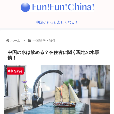
中国がもっと楽しくなる！
ホーム
中国留学・移住
中国の水は飲める？在住者に聞く現地の水事
情！
中国留学・移住
Save