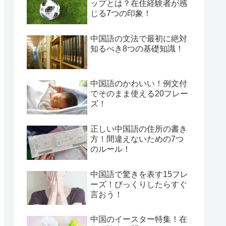
ップとは？在住経験者が感
じる7つの印象！
中国語の文法で最初に絶対
知るべき8つの基礎知識！
中国語のかわいい！例文付
でそのまま使える20フレー
ズ！
正しい中国語の住所の書き
方！間違えないための7つ
のルール！
中国語で驚きを表す15フレ
ーズ！びっくりしたらすぐ
言おう！
中国のイースター特集！在