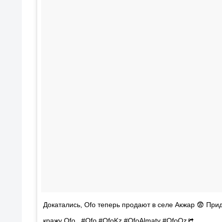
Докатались, Ofo теперь продают в селе Акжар 😨 При
кражу Ofo.. #Ofo #OfoKz #OfoAlmaty #OfoQz